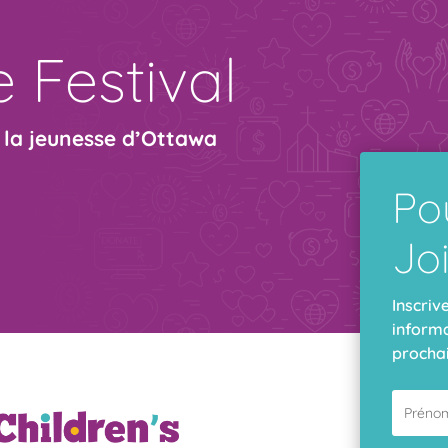
 Festival
e la jeunesse d’Ottawa
Po
Jo
Inscriv
informa
prochai