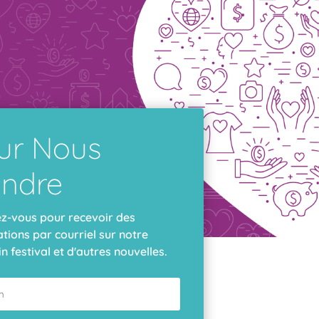
ur Nous
indre
ez-vous pour recevoir des
tions par courriel sur notre
n festival et d'autres nouvelles.