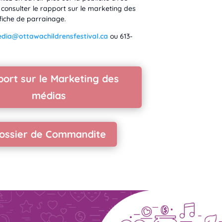
z consulter le rapport sur le marketing des
fiche de parrainage.
dia@ottawachildrensfestival.ca
ou 613-
ort sur le Marketing des
médias
ossier de Commandite